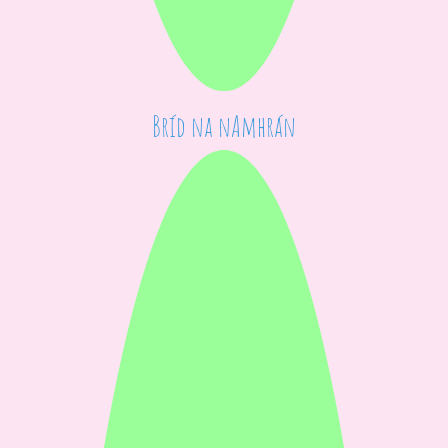
Bríd na nAmhrán