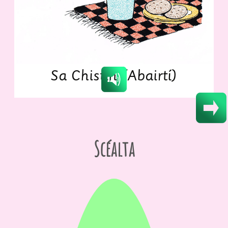
Sa
Chistin
(Abairtí)
Scéalta