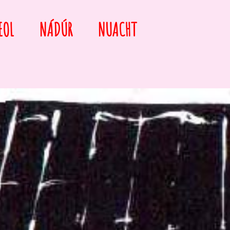
EOL
NÁDÚR
NUACHT